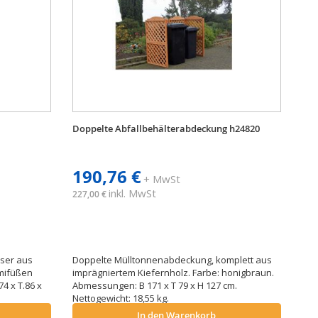
Doppelte Abfallbehälterabdeckung h24820
190,76 €
+ MwSt
inkl. MwSt
227,00 €
user aus
Doppelte Mülltonnenabdeckung, komplett aus
mifüßen
imprägniertem Kiefernholz. Farbe: honigbraun.
4 x T.86 x
Abmessungen: B 171 x T 79 x H 127 cm.
Nettogewicht: 18,55 kg.
In den Warenkorb