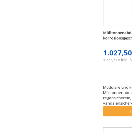
Mülltonnenabde
korrosionsgesc
1.027,50
inkl.
1.222,73 €
Modulare und k
Mülltonnenabd
regensicherem,
vandalensiche
Fronttür zur Ent
in verschiedene