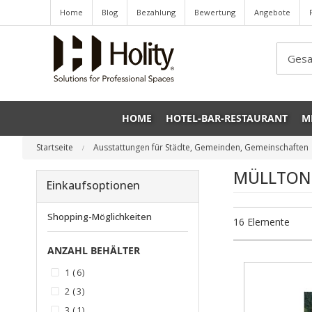
Home
Blog
Bezahlung
Bewertung
Angebote
Sea
HOME
HOTEL-BAR-RESTAURANT
M
Startseite
Ausstattungen für Städte, Gemeinden, Gemeinschaften
MÜLLTON
Einkaufsoptionen
Shopping-Möglichkeiten
16
Elemente
ANZAHL BEHÄLTER
Artikel
1
6
Artikel
2
3
Artikel
3
1