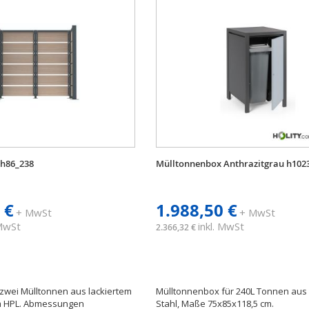
 h86_238
Mülltonnenbox Anthrazitgrau h102
 €
1.988,50 €
+ MwSt
+ MwSt
 MwSt
inkl. MwSt
2.366,32 €
 zwei Mülltonnen aus lackiertem
Mülltonnenbox für 240L Tonnen aus
m HPL. Abmessungen
Stahl, Maße 75x85x118,5 cm.