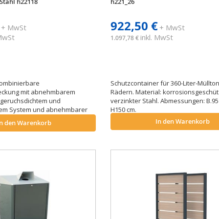
Stahl h22118
h221_26
922,50 €
+ MwSt
+ MwSt
 MwSt
inkl. MwSt
1.097,78 €
ombinierbare
Schutzcontainer für 360-Liter-Müllto
eckung mit abnehmbarem
Rädern. Material: korrosionsgeschüt
 geruchsdichtem und
verzinkter Stahl. Abmessungen: B.95 
rem System und abnehmbarer
H150 cm.
nahme der Mülltonnen. Erhältlich
In den Warenkorb
In den Warenkorb
n Farben.