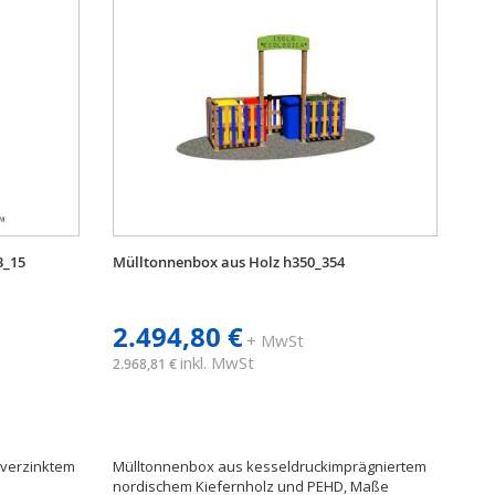
3_15
Mülltonnenbox aus Holz h350_354
2.494,80 €
+ MwSt
inkl. MwSt
2.968,81 €
 verzinktem
Mülltonnenbox aus kesseldruckimprägniertem
nordischem Kiefernholz und PEHD, Maße