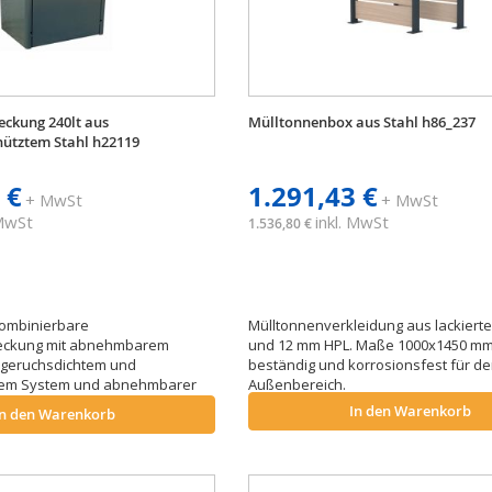
ckung 240lt aus
Mülltonnenbox aus Stahl h86_237
hütztem Stahl h22119
 €
1.291,43 €
+ MwSt
+ MwSt
 MwSt
inkl. MwSt
1.536,80 €
ombinierbare
Mülltonnenverkleidung aus lackiert
eckung mit abnehmbarem
und 12 mm HPL. Maße 1000x1450 mm
 geruchsdichtem und
beständig und korrosionsfest für d
rem System und abnehmbarer
Außenbereich.
nahme der Mülltonnen. Erhältlich
In den Warenkorb
In den Warenkorb
n Farben.