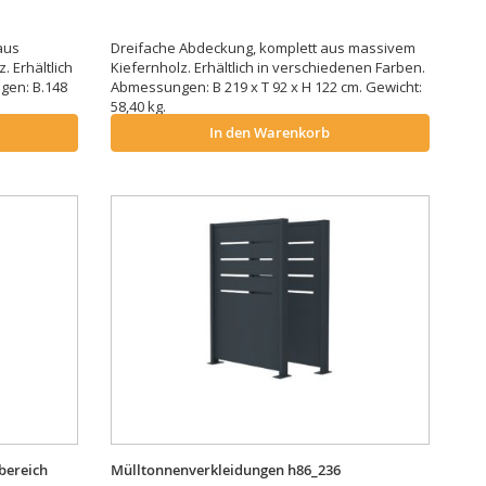
aus
Dreifache Abdeckung, komplett aus massivem
 Erhältlich
Kiefernholz. Erhältlich in verschiedenen Farben.
gen: B.148
Abmessungen: B 219 x T 92 x H 122 cm. Gewicht:
58,40 kg.
In den Warenkorb
bereich
Mülltonnenverkleidungen h86_236