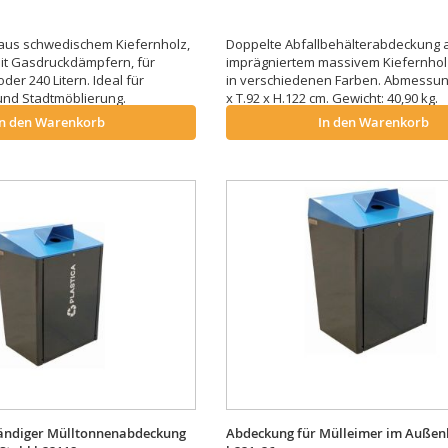
aus schwedischem Kiefernholz,
Doppelte Abfallbehälterabdeckung 
it Gasdruckdämpfern, für
imprägniertem massivem Kiefernholz.
der 240 Litern. Ideal für
in verschiedenen Farben. Abmessun
nd Stadtmöblierung.
x T.92 x H.122 cm. Gewicht: 40,90 kg.
In den Warenkorb
In den Warenkorb
ändiger Mülltonnenabdeckung
Abdeckung für Mülleimer im Außen