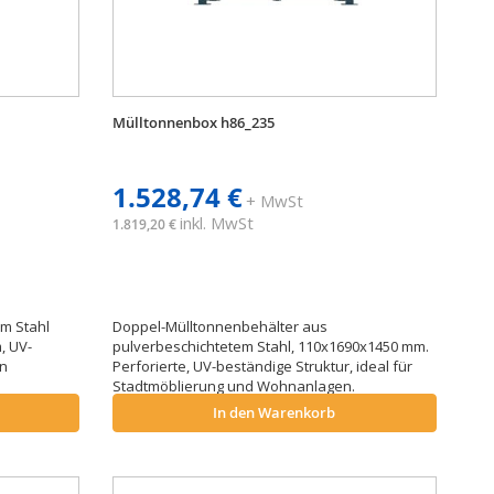
Mülltonnenbox h86_235
1.528,74 €
+ MwSt
inkl. MwSt
1.819,20 €
em Stahl
Doppel-Mülltonnenbehälter aus
, UV-
pulverbeschichtetem Stahl, 110x1690x1450 mm.
en
Perforierte, UV-beständige Struktur, ideal für
Stadtmöblierung und Wohnanlagen.
In den Warenkorb