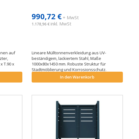
990,72 €
+ MwSt
inkl. MwSt
1.178,96 €
nnen auf
Lineare Mülltonnenverkleidung aus UV-
zter,
beständigem, lackiertem Stahl, Maße
x T.90 x
1000x80x1450 mm. Robuste Struktur für
Stadtmöblierung und Korrosionsschutz.
In den Warenkorb