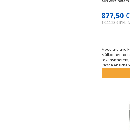
aus verzinktem 
877,50 €
inkl.
1.044,23 €
Modulare und k
Mülltonnenabd
regensicherem,
vandalensiche
Fronttür zur Ent
in verschiedene