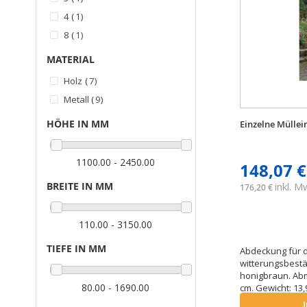
Artikel
4
1
Artikel
8
1
MATERIAL
Artikel
Holz
7
Artikel
Metall
9
HÖHE IN MM
Einzelne Mülle
1100.00 - 2450.00
148,07 €
inkl. 
BREITE IN MM
176,20 €
110.00 - 3150.00
TIEFE IN MM
Abdeckung für 
witterungsbestä
honigbraun. Abm
80.00 - 1690.00
cm. Gewicht: 13,