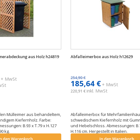
imerabdeckung aus Holz h24819
Abfalleimerbox aus Holz h12629
254,90 €
+ MwSt
185,64 €
+ MwSt
MwSt
inkl. MwSt
220,91 €
den Mülleimer aus behandeltem,
Abfalleimerbox für Mehrfamilienhä
ndigem Kiefernholz. Farbe:
schwedischem Kiefernholz mit Gum
essungen: B.93 x T.79 x H.127
und Hebelschloss. Abmessungen: B.7
90 kg.
H.116 cm. Hergestellt in Italien.
In den Warenkorb
In den Warenkorb