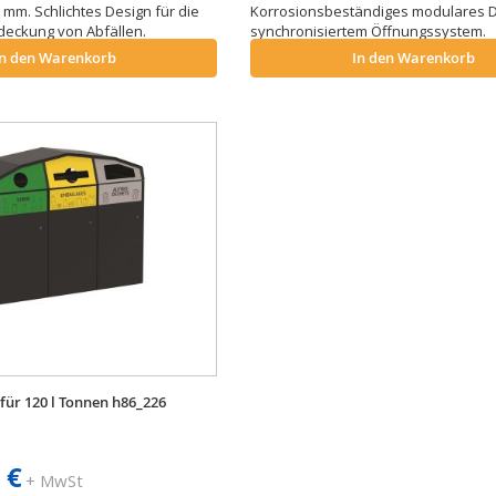
mm. Schlichtes Design für die
Korrosionsbeständiges modulares D
deckung von Abfällen.
synchronisiertem Öffnungssystem.
In den Warenkorb
In den Warenkorb
für 120 l Tonnen h86_226
 €
+ MwSt