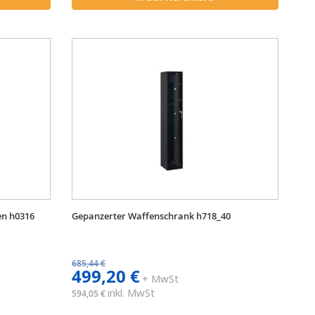
en h0316
Gepanzerter Waffenschrank h718_40
685,44 €
499,20 €
+ MwSt
inkl. MwSt
594,05 €