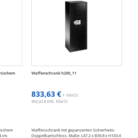
onischem
Waffenschrank h200_11
833,63 €
+ MwSt
inkl. MwSt
992,02 €
nischem
Waffenschrank mit gepanzerten Sicherheits-
4 cm.
Doppelbartschloss. Maße: L47.2 x B36.8 x H130.4