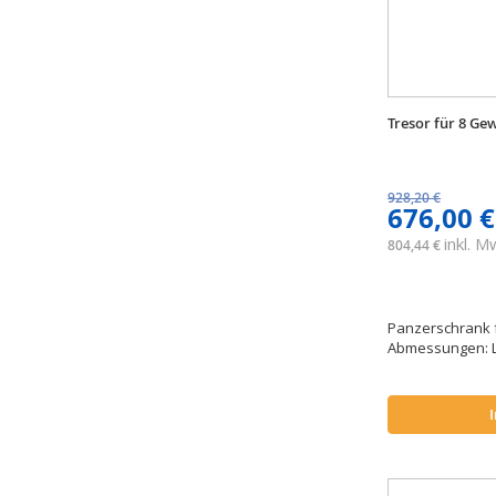
Tresor für 8 Ge
928,20 €
676,00 €
inkl. 
804,44 €
Panzerschrank f
Abmessungen: L