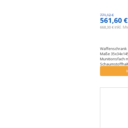
771,12 €
561,60 €
inkl. 
668,30 €
Waffenschrank a
Maße 35x34x145 
Munitionsfach m
Schaumstoffhal