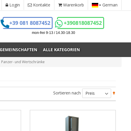
Login
Kontakte
Warenkorb
German
+39 081 8087452
+390818087452
mon-frei 9-13 / 14.30-18.30
 GEMEINSCHAFTEN
ALLE KATEGORIEN
Panzer- und Wertschränke
Absteig
Sortieren nach
sortiere