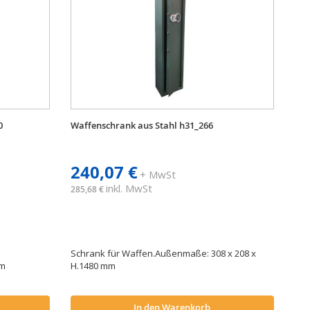
0
Waffenschrank aus Stahl h31_266
240,07 €
+ MwSt
inkl. MwSt
285,68 €
Schrank für Waffen.Außenmaße: 308 x 208 x
mm
H.1480 mm
In den Warenkorb