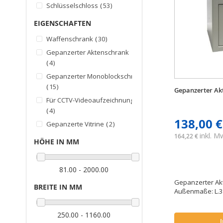
Artikel
Schlüsselschloss
53
EIGENSCHAFTEN
Artikel
Waffenschrank
30
Gepanzerter Aktenschrank
Artikel
4
Gepanzerter Monoblockschrank
Artikel
15
Gepanzerter Ak
Für CCTV-Videoaufzeichnung
Artikel
4
138,00 €
Artikel
Gepanzerte Vitrine
2
inkl. 
164,22 €
HÖHE IN MM
81.00 - 2000.00
Gepanzerter Akt
BREITE IN MM
Außenmaße: L.3
250.00 - 1160.00