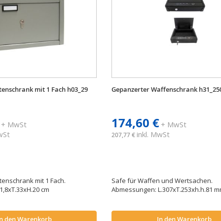
tenschrank mit 1 Fach h03_29
Gepanzerter Waffenschrank h31_25
174,60 €
+ MwSt
+ MwSt
MwSt
inkl. MwSt
207,77 €
enschrank mit 1 Fach.
Safe für Waffen und Wertsachen.
1,8xT.33xH.20 cm
Abmessungen: L.307xT.253xh.h.81 
In den Warenkorb
In den Warenkorb