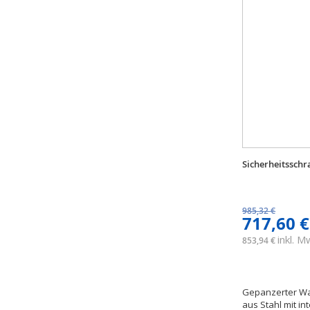
Sicherheitssch
985,32 €
717,60 €
inkl. 
853,94 €
Gepanzerter Wa
aus Stahl mit i