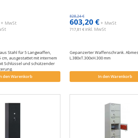
828,24 €
603,20 €
+ MwSt
+ MwSt
MwSt
inkl. MwSt
717,81 €
us Stahl für 5 Langwaffen,
Gepanzerter Waffenschrank. Abme
cm, ausgestattet mit internem
L.380xT.300xH.300 mm
it Schlüssel und schützender
terung.
In den Warenkorb
In den Warenkorb