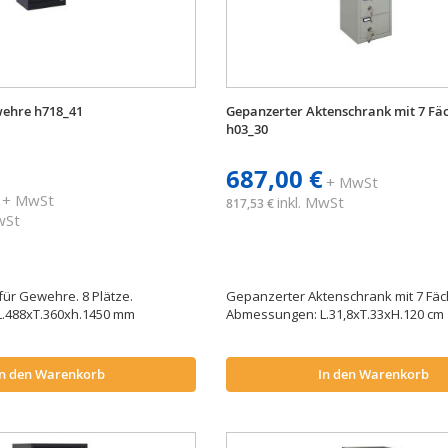
wehre h718_41
Gepanzerter Aktenschrank mit 7 Fä
h03_30
687,00 €
+ MwSt
+ MwSt
inkl. MwSt
817,53 €
MwSt
ür Gewehre. 8 Plätze.
Gepanzerter Aktenschrank mit 7 Fäc
.488xT.360xh.1450 mm
Abmessungen: L.31,8xT.33xH.120 cm
In den Warenkorb
In den Warenkorb