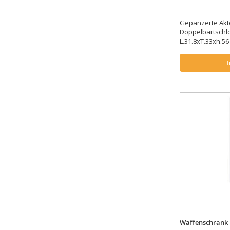
Gepanzerte Akt
Doppelbartschl
L.31.8xT.33xh.56
Waffenschrank 