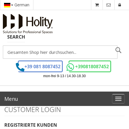
German
SEARCH
Se
+39 081 8087452
+390818087452
mon-frei 9-13 / 14.30-18.30
Menu
Toggl
navig
CUSTOMER LOGIN
REGISTRIERTE KUNDEN