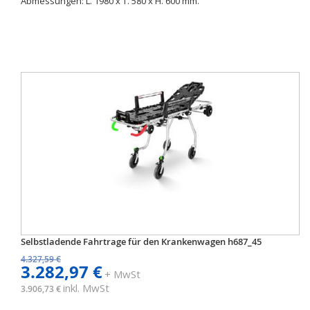
Abmessungen: L. 1980 x T. 580 x H. 600 mm.
Selbstladende Fahrtrage für den Krankenwagen h687_45
4.327,59 €
3.282,97 €
+ MwSt
inkl. MwSt
3.906,73 €