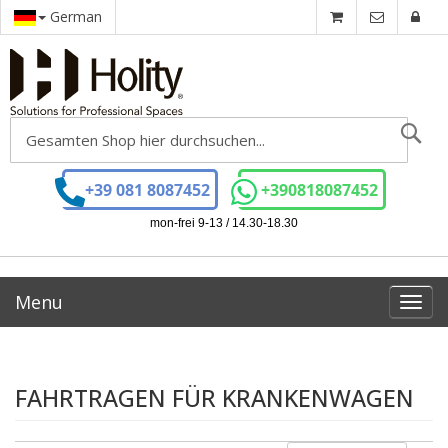
German
Se
+39 081 8087452
+390818087452
mon-frei 9-13 / 14.30-18.30
Menu
Toggl
navig
FAHRTRAGEN FÜR KRANKENWAGEN