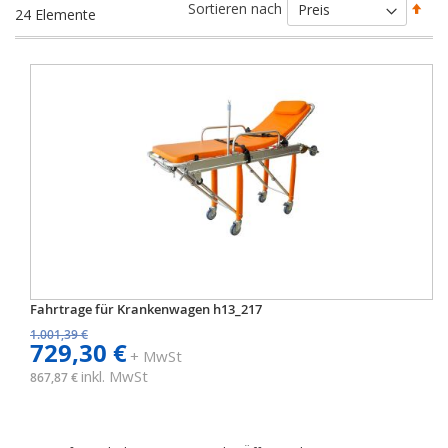
Abs
Sortieren nach
24
Elemente
sort
Fahrtrage für Krankenwagen h13_217
1.001,39 €
729,30 €
+ MwSt
inkl. MwSt
867,87 €