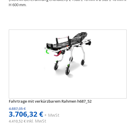
H 600 mm.
Fahrtrage mit verkürzbarem Rahmen h687_52
4.887,35 €
3.706,32 €
+ MwSt
inkl. MwSt
4.410,52 €