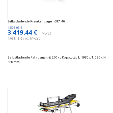
Selbstladende Krankentrage h687_46
4.508,03 €
3.419,44 €
+ MwSt
inkl. MwSt
4.069,13 €
Selbstladende Fahrtrage mit 250 kg Kapazität. L. 1980 x T. 580 x H.
680 mm.