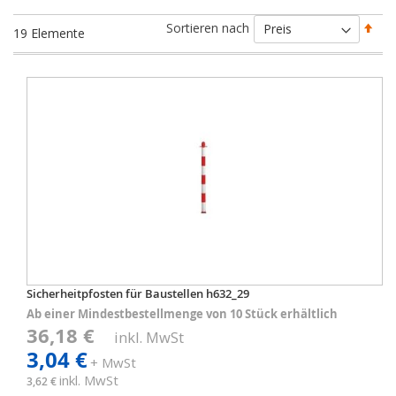
Abs
Sortieren nach
19
Elemente
sort
Sicherheitpfosten für Baustellen h632_29
Ab einer Mindestbestellmenge von 10 Stück erhältlich
36,18 €
inkl. MwSt
3,04 €
+ MwSt
inkl. MwSt
3,62 €