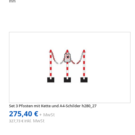
mm
Set 3 Pfosten mit Kette und A4-Schilder h280_27
275,40 €
+ MwSt
inkl. MwSt
327,73 €