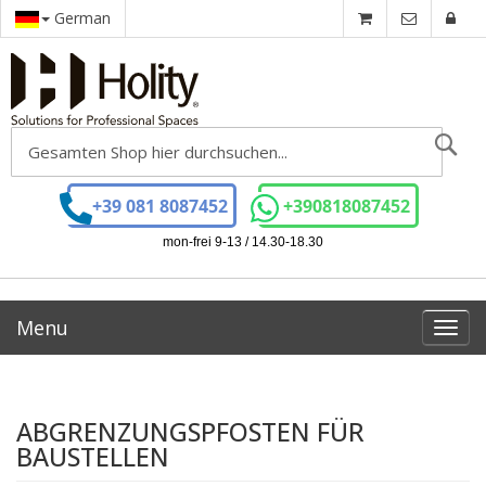
German
Se
+39 081 8087452
+390818087452
mon-frei 9-13 / 14.30-18.30
Menu
Toggl
navig
ABGRENZUNGSPFOSTEN FÜR
BAUSTELLEN