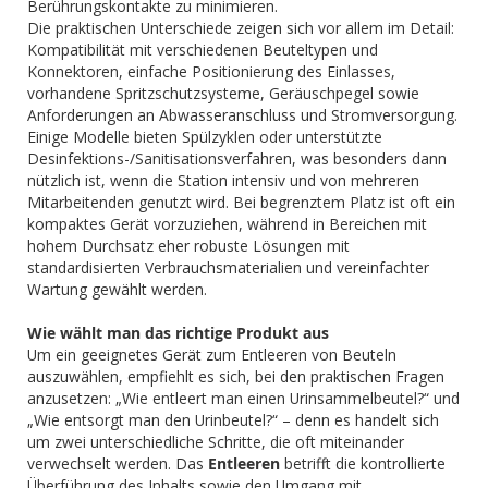
Berührungskontakte zu minimieren.
Die praktischen Unterschiede zeigen sich vor allem im Detail:
Kompatibilität mit verschiedenen Beuteltypen und
Konnektoren, einfache Positionierung des Einlasses,
vorhandene Spritzschutzsysteme, Geräuschpegel sowie
Anforderungen an Abwasseranschluss und Stromversorgung.
Einige Modelle bieten Spülzyklen oder unterstützte
Desinfektions-/Sanitisationsverfahren, was besonders dann
nützlich ist, wenn die Station intensiv und von mehreren
Mitarbeitenden genutzt wird. Bei begrenztem Platz ist oft ein
kompaktes Gerät vorzuziehen, während in Bereichen mit
hohem Durchsatz eher robuste Lösungen mit
standardisierten Verbrauchsmaterialien und vereinfachter
Wartung gewählt werden.
Wie wählt man das richtige Produkt aus
Um ein geeignetes Gerät zum Entleeren von Beuteln
auszuwählen, empfiehlt es sich, bei den praktischen Fragen
anzusetzen: „Wie entleert man einen Urinsammelbeutel?“ und
„Wie entsorgt man den Urinbeutel?“ – denn es handelt sich
um zwei unterschiedliche Schritte, die oft miteinander
verwechselt werden. Das
Entleeren
betrifft die kontrollierte
Überführung des Inhalts sowie den Umgang mit