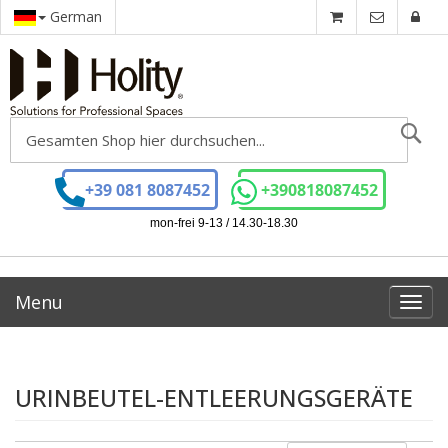
German
Se
+39 081 8087452
+390818087452
mon-frei 9-13 / 14.30-18.30
Menu
Toggl
navig
URINBEUTEL-ENTLEERUNGSGERÄTE