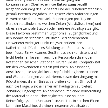
kontaminierten Oberflächen; die
Entsorgung
betrifft
hingegen den Weg des Behälters und der Zubehörmaterialien
gemäß internen Vorgaben und gesetzlichen Anforderungen.
Bewerten Sie daher: wie viele Entleerungen pro Tag im
Bereich stattfinden, zu welchen Zeiten (Aktivitätsspitzen) und
ob es eine zentrale Station oder mehrere Arbeitsplätze gibt.
Diese Faktoren bestimmen Ergonomie, Zugänglichkeit und
den Bedarf an schnellen, intuitiven Bedienelementen.
Ein weiterer wichtiger Punkt ist „Wer entleert den
Katheterbeutel?“, da dies Schulung und Standardisierung
beeinflusst: Ein wirksames Gerät muss sich konsistent und
leicht bedienen lassen – auch bei Personalwechsel oder
Rotationen zwischen Stationen. Prüfen Sie die Kompatibilität
mit den verwendeten Beuteln (Volumen, Ablasshähne,
Anschlüsse), die Möglichkeit, Tropfenbildung beim Trennen
und Wiederanbringen zu reduzieren, sowie den Umgang mit
Rückständen, die im Einlass verbleiben können. Sinnvoll ist
auch die Frage, welche Fehler am häufigsten auftreten:
Zeitdruck, ungeeignete Ablageflächen, fehlende Vorbereitung
der Materialien oder Schwierigkeiten, eine saubere
Reihenfolge „sauber/unsauer“ einzuhalten. In solchen Fällen
kann eine Maschine, die einen lineareren Arbeitsablauf