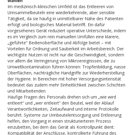
wählen
Im medizinisch-klinischen Umfeld ist das Entleeren von
Urinsammelbeuteln eine wiederkehrende, aber sensible
Tätigkeit, da sie häufig in unmittelbarer Nähe des Patienten
erfolgt und biologisches Material betrifft. Ein dafür
vorgesehenes Gerät reduziert operative Unterschiede, indem
es im Vergleich zum rein manuellen Umfüllen eine klarere,
„geführte“ Bedienoberfläche und Abfolge bietet – mit
Vorteilen für Ordnung und Sauberkeit im Arbeitsbereich. Der
wichtigste Nutzen ist nicht nur die Geschwindigkeit, sondern
vor allem die Verringerung von Mikroereignissen, die zu
Umweltkontamination führen können: Tropfenbildung, nasse
Oberflächen, nachträgliche Handgriffe zur Wiederherstellung
der Hygiene. In Bereichen mit hoher Versorgungsintensität
bedeutet das zudem mehr Einheitlichkeit zwischen Schichten
und Mitarbeitenden.
Häufige Fragen des Personals drehen sich um „wie wird
entleert“ und „wer entleert“ den Beutel, weil der Ablauf
Verantwortlichkeiten, Zeitaufwand und interne Protokolle
berührt. Systeme zur Urinbeutelentsorgung und Entleerung
helfen, den Vorgang in einen strukturierteren Prozess
einzubetten, bei dem das Gerät als Kontrollpunkt dient:
Kompatibilität der Anschlüsse, kontrollierte Führung des