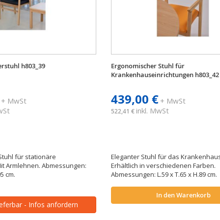
rstuhl h803_39
Ergonomischer Stuhl für
Krankenhauseinrichtungen h803_42
439,00 €
+ MwSt
+ MwSt
MwSt
inkl. MwSt
522,41 €
tuhl für stationäre
Eleganter Stuhl für das Krankenhau
Mit Armlehnen. Abmessungen:
Erhältlich in verschiedenen Farben.
05 cm.
Abmessungen: L.59 x T.65 x H.89 cm.
In den Warenkorb
ieferbar - Infos anfordern