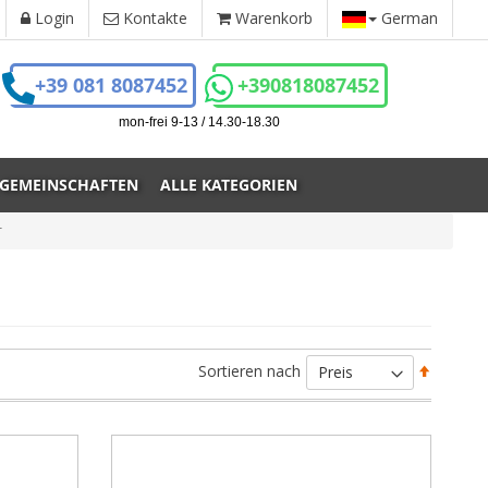
Login
Kontakte
Warenkorb
German
+39 081 8087452
+390818087452
mon-frei 9-13 / 14.30-18.30
 GEMEINSCHAFTEN
ALLE KATEGORIEN
r
Absteig
Sortieren nach
sortiere