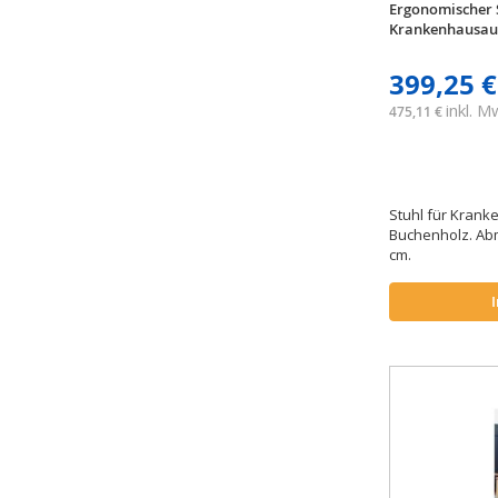
Ergonomischer S
Krankenhausaus
399,25 €
inkl. 
475,11 €
Stuhl für Kran
Buchenholz. Abm
cm.