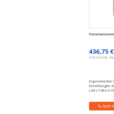
Patientenzimme
436,75 €
inkl. 
519,73 €
Ergonomischer S
Einrichtungen. 
L.60 x T.68 x H.1
Nicht l