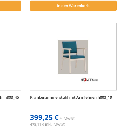
In den Warenkorb
hl h803_45
Krankenzimmerstuhl mit Armlehnen h803_19
399,25 €
+ MwSt
inkl. MwSt
475,11 €