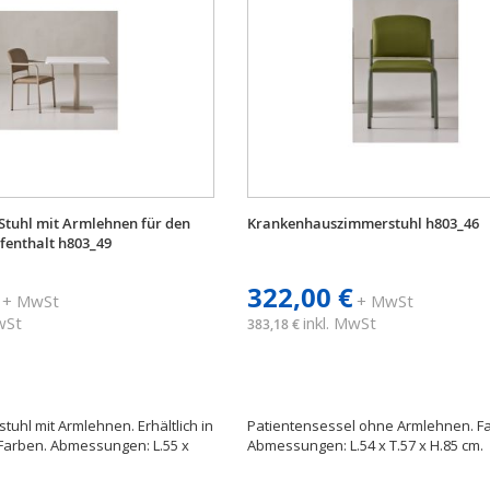
Stuhl mit Armlehnen für den
Krankenhauszimmerstuhl h803_46
enthalt h803_49
322,00 €
+ MwSt
+ MwSt
MwSt
inkl. MwSt
383,18 €
uhl mit Armlehnen. Erhältlich in
Patientensessel ohne Armlehnen. Fa
Farben. Abmessungen: L.55 x
Abmessungen: L.54 x T.57 x H.85 cm.