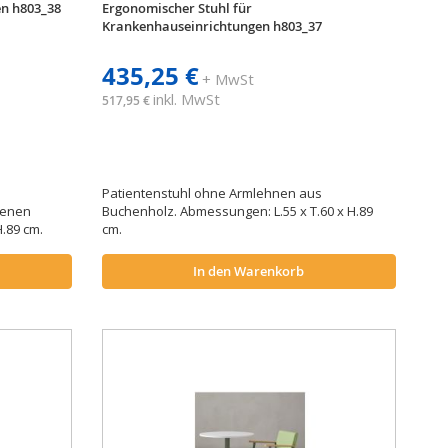
en h803_38
Ergonomischer Stuhl für
Krankenhauseinrichtungen h803_37
435,25 €
+ MwSt
inkl. MwSt
517,95 €
e
Patientenstuhl ohne Armlehnen aus
edenen
Buchenholz. Abmessungen: L.55 x T.60 x H.89
.89 cm.
cm.
In den Warenkorb