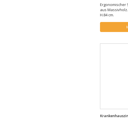
Ergonomischer 
aus Massivholz.
H.84 cm.
Krankenhauszi