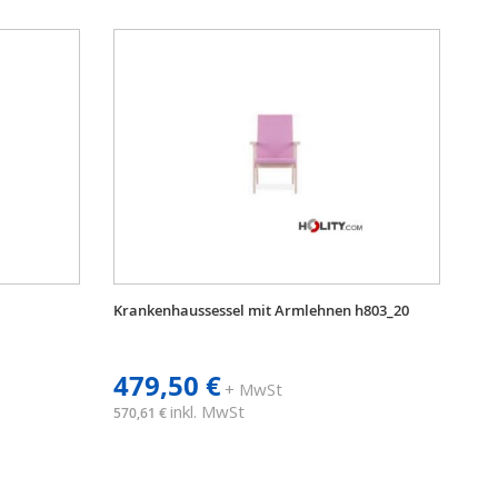
Krankenhaussessel mit Armlehnen h803_20
479,50 €
+ MwSt
inkl. MwSt
570,61 €