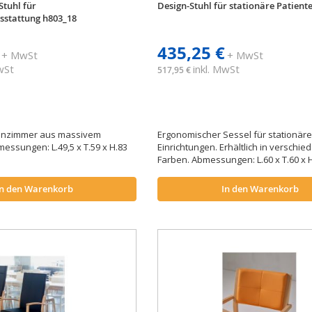
tuhl für
Design-Stuhl für stationäre Patient
stattung h803_18
435,25 €
+ MwSt
+ MwSt
MwSt
inkl. MwSt
517,95 €
kenzimmer aus massivem
Ergonomischer Sessel für stationär
essungen: L.49,5 x T.59 x H.83
Einrichtungen. Erhältlich in verschi
Farben. Abmessungen: L.60 x T.60 x H
In den Warenkorb
In den Warenkorb