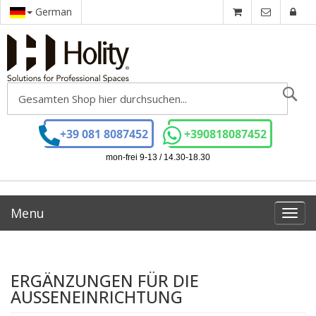
German
Se
+39 081 8087452
+390818087452
mon-frei 9-13 / 14.30-18.30
Menu
Toggl
navig
ERGÄNZUNGEN FÜR DIE
AUSSENEINRICHTUNG