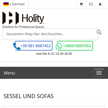
German
Se
+39 081 8087452
+390818087452
mon-frei 9-13 / 14.30-18.30
Menu
Toggl
navig
SESSEL UND SOFAS