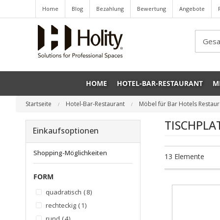
Home
Blog
Bezahlung
Bewertung
Angebote
Sea
HOME
HOTEL-BAR-RESTAURANT
M
Startseite
Hotel-Bar-Restaurant
Möbel für Bar Hotels Restau
TISCHPLA
Einkaufsoptionen
Shopping-Möglichkeiten
13
Elemente
FORM
Artikel
quadratisch
8
Artikel
rechteckig
1
Artikel
rund
4