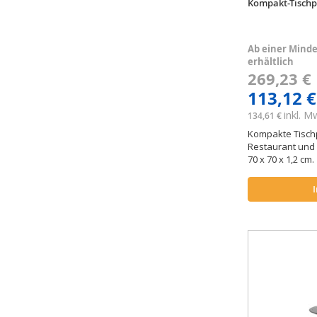
Kompakt-Tischp
Ab einer Minde
erhältlich
269,23 
113,12 €
inkl. 
134,61 €
Kompakte Tischp
Restaurant und 
70 x 70 x 1,2 cm