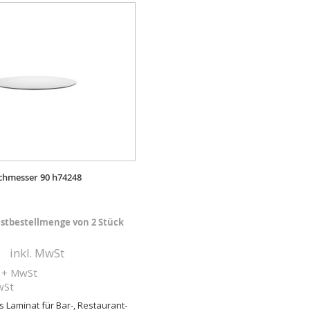
rchmesser 90 h74248
stbestellmenge von 2 Stück
€
inkl. MwSt
+ MwSt
MwSt
s Laminat für Bar-, Restaurant-