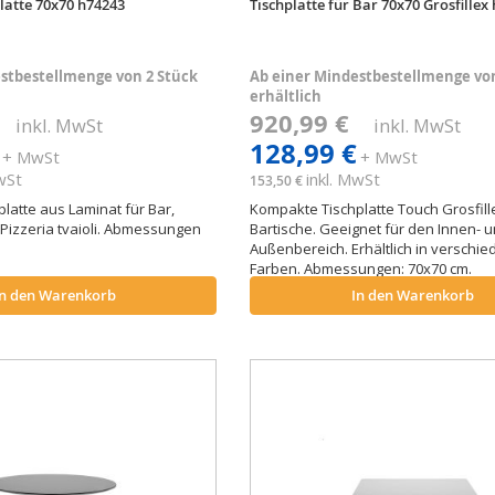
latte 70x70 h74243
Tischplatte für Bar 70x70 Grosfillex
stbestellmenge von 2 Stück
Ab einer Mindestbestellmenge von
erhältlich
€
920,99 €
inkl. MwSt
inkl. MwSt
128,99 €
+ MwSt
+ MwSt
MwSt
inkl. MwSt
153,50 €
latte aus Laminat für Bar,
Kompakte Tischplatte Touch Grosfill
Pizzeria tvaioli. Abmessungen
Bartische. Geeignet für den Innen- 
.
Außenbereich. Erhältlich in verschi
Farben. Abmessungen: 70x70 cm.
In den Warenkorb
In den Warenkorb