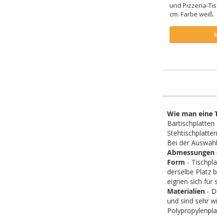
und Pizzeria-Ti
cm. Farbe weiß
Wie man eine T
Bartischplatten 
Stehtischplatte
Bei der Auswahl
Abmessungen d
Form
- Tischpl
derselbe Platz 
eignen sich für 
Materialien
- D
und sind sehr w
Polypropylenplat