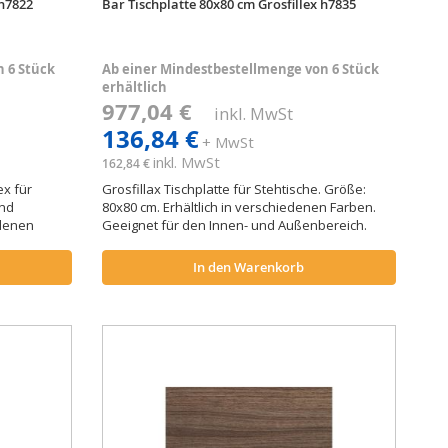
 h7822
Bar Tischplatte 80x80 cm Grosfillex h7835
 6 Stück
Ab einer Mindestbestellmenge von 6 Stück
erhältlich
977,04 €
inkl. MwSt
136,84 €
+ MwSt
inkl. MwSt
162,84 €
ex für
Grosfillax Tischplatte für Stehtische. Größe:
und
80x80 cm. Erhältlich in verschiedenen Farben.
edenen
Geeignet für den Innen- und Außenbereich.
In den Warenkorb