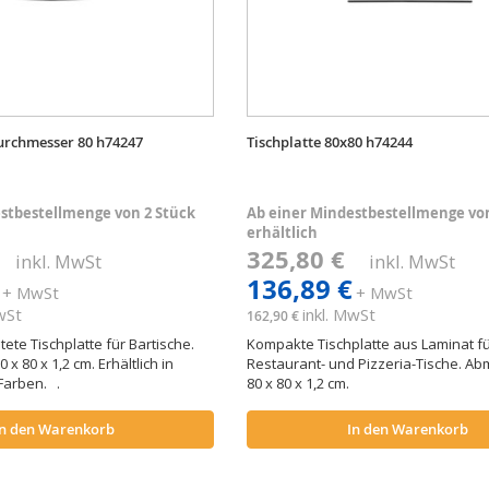
Durchmesser 80 h74247
Tischplatte 80x80 h74244
stbestellmenge von 2 Stück
Ab einer Mindestbestellmenge von
erhältlich
€
325,80 €
inkl. MwSt
inkl. MwSt
136,89 €
+ MwSt
+ MwSt
MwSt
inkl. MwSt
162,90 €
ete Tischplatte für Bartische.
Kompakte Tischplatte aus Laminat fü
 80 x 1,2 cm. Erhältlich in
Restaurant- und Pizzeria-Tische. 
Farben. .
80 x 80 x 1,2 cm.
In den Warenkorb
In den Warenkorb