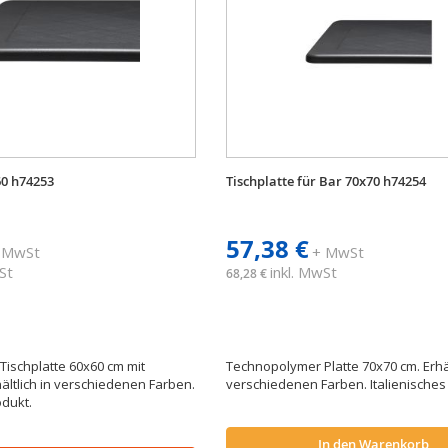
60 h74253
Tischplatte für Bar 70x70 h74254
57,38 €
 MwSt
+ MwSt
St
inkl. MwSt
68,28 €
ischplatte 60x60 cm mit
Technopolymer Platte 70x70 cm. Erhäl
ältlich in verschiedenen Farben.
verschiedenen Farben. Italienische
odukt.
In den Warenkorb