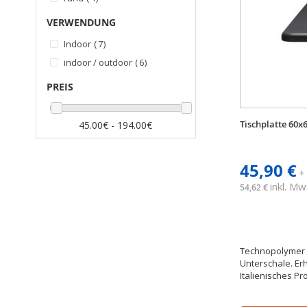
VERWENDUNG
Artikel
Indoor
7
Artikel
indoor / outdoor
6
PREIS
Tischplatte 60x
45.00€ - 194.00€
45,90 €
+
inkl. Mw
54,62 €
Technopolymer T
Unterschale. Erh
Italienisches Pr