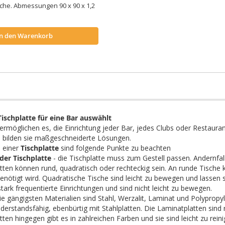
sche. Abmessungen 90 x 90 x 1,2
.
In den Warenkorb
ischplatte für eine Bar auswählt
ermöglichen es, die Einrichtung jeder Bar, jedes Clubs oder Restaurant
n bilden sie maßgeschneiderte Lösungen.
 einer
Tischplatte
sind folgende Punkte zu beachten
er Tischplatte
- die Tischplatte muss zum Gestell passen. Andernfa
atten können rund, quadratisch oder rechteckig sein. An runde Tische 
benötigt wird. Quadratische Tische sind leicht zu bewegen und lasse
stark frequentierte Einrichtungen und sind nicht leicht zu bewegen.
ie gängigsten Materialien sind Stahl, Werzalit, Laminat und Polypropy
iderstandsfähig, ebenbürtig mit Stahlplatten. Die Laminatplatten sind
ten hingegen gibt es in zahlreichen Farben und sie sind leicht zu reini