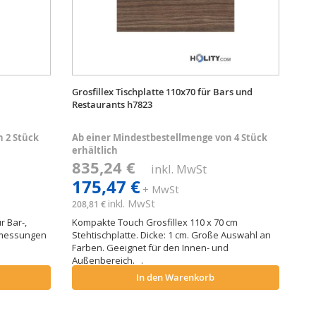
Grosfillex Tischplatte 110x70 für Bars und
Restaurants h7823
 2 Stück
Ab einer Mindestbestellmenge von 4 Stück
erhältlich
835,24 €
inkl. MwSt
175,47 €
+ MwSt
inkl. MwSt
208,81 €
r Bar-,
Kompakte Touch Grosfillex 110 x 70 cm
Abmessungen
Stehtischplatte. Dicke: 1 cm. Große Auswahl an
Farben. Geeignet für den Innen- und
Außenbereich. .
In den Warenkorb