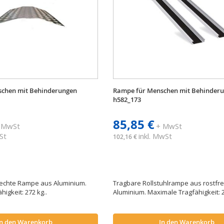
schen mit Behinderungen
Rampe für Menschen mit Behinder
h582_173
85,85 €
 MwSt
+ MwSt
St
inkl. MwSt
102,16 €
echte Rampe aus Aluminium.
Tragbare Rollstuhlrampe aus rostfr
higkeit: 272 kg..
Aluminium. Maximale Tragfähigkeit: 
In den Warenkorb
In den Warenkorb