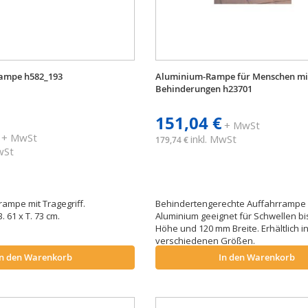
Rampe h582_193
Aluminium-Rampe für Menschen mi
Behinderungen h23701
151,04 €
+ MwSt
+ MwSt
inkl. MwSt
179,74 €
MwSt
rampe mit Tragegriff.
Behindertengerechte Auffahrrampe
 61 x T. 73 cm.
Aluminium geeignet für Schwellen b
Höhe und 120 mm Breite. Erhältlich i
verschiedenen Größen.
In den Warenkorb
In den Warenkorb