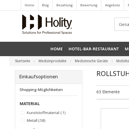
Home
Blog
Bezahlung
Bewertung
Angebote
Sea
HOME
HOTEL-BAR-RESTAURANT
M
Startseite
Medizinprodukte
Medizinische Geräte
Mobilit
ROLLSTU
Einkaufsoptionen
Shopping-Möglichkeiten
63
Elemente
MATERIAL
Artikel
Kunststoffmaterial
1
Artikel
Metall
58