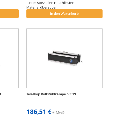
einem speziellen rutschfesten
Material überzogen.
In den Warenkorb
t
Teleskop Rollstuhlrampe h8919
186,51 €
+ MwSt