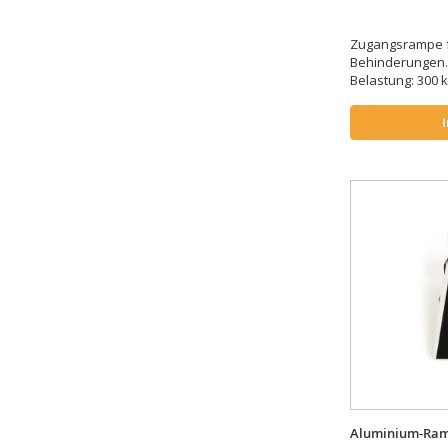
Artikel
178,5 cm
1
Artikel
180 cm
2
Zugangsrampe f
Artikel
182 cm
1
Behinderungen. 
Belastung: 300 
Artikel
183 cm
1
Artikel
183/112 cm
1
Artikel
200 cm
4
Artikel
205 cm
1
Artikel
208,5 cm
1
Artikel
21 cm
1
Artikel
210 cm
3
Artikel
212 cm
1
Artikel
213 cm
1
Artikel
213/127 cm
1
Artikel
240 cm
3
Artikel
244/143 cm
1
Artikel
250 cm
1
Artikel
Aluminium-Ram
285 cm
1