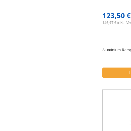
Artikel
300 cm
4
Artikel
305/173 cm
1
123,50 €
Artikel
350 cm
1
inkl. 
146,97 €
Artikel
360 cm
1
Artikel
40 cm
1
Artikel
400 cm
1
Aluminium-Rampe
Artikel
41 cm
2
Artikel
45 cm
1
Artikel
46 cm
1
Artikel
50 cm
1
Artikel
500 cm
1
Artikel
550 cm
1
Artikel
60 cm
2
Artikel
600 cm
1
Artikel
61 cm
2
Artikel
65 cm
1
Artikel
70 cm
3