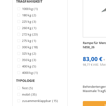
TRAGFÄHIGKEIT
Artikel
1000 kg
1
Artikel
180 kg
2
Artikel
225 kg
3
Artikel
260 Kg
1
Artikel
272 kg
23
Artikel
275 kg
1
Rampe für Men
Artikel
300 kg
18
h858_26
Artikel
325 kg
2
83,00 €
Artikel
+
350 kg
3
inkl. Mw
98,77 €
Artikel
400 kg
5
Artikel
4000 kg
1
Artikel
500 kg
2
TYPOLOGIE
Artikel
700 kg
1
Behindertenger
Artikel
fest
5
Maximale Tragfä
Artikel
mobil
35
Artikel
zusammenklappbar
15