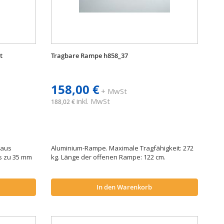
t
Tragbare Rampe h858_37
158,00 €
+ MwSt
inkl. MwSt
188,02 €
 aus
Aluminium-Rampe. Maximale Tragfähigkeit: 272
is zu 35 mm
kg. Länge der offenen Rampe: 122 cm.
n
In den Warenkorb