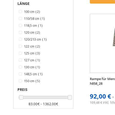
LÄNGE
Artikel
100 cm
2
Artikel
110/58 cm
1
Artikel
118,5 cm
1
Artikel
120 cm
2
Artikel
120/213 cm
1
Artikel
122 cm
2
Artikel
125 cm
3
Artikel
127 cm
1
Artikel
130 cm
1
Artikel
148,5 cm
1
Rampe für Men
Artikel
150 cm
5
h858_28
Artikel
152 cm
1
PREIS
Artikel
92,00 €
160/83 cm
1
+
Artikel
163,5 cm
1
inkl. 
109,48 €
83.00€ - 1362.00€
Artikel
165 cm
1