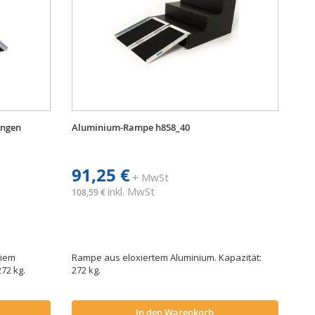
ungen
Aluminium-Rampe h858_40
91,25 €
+ MwSt
inkl. MwSt
108,59 €
eiem
Rampe aus eloxiertem Aluminium. Kapazität:
272 kg.
272 kg.
In den Warenkorb