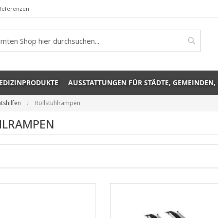
Referenzen
rch
Search
EDIZINPRODUKTE
AUSSTATTUNGEN FÜR STÄDTE, GEMEINDEN,
ätshilfen
Rollstuhlrampen
HLRAMPEN