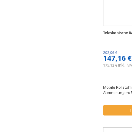
Artikel
75 cm
1
Artikel
80 cm
1
Artikel
83,5 cm
1
Artikel
85 cm
1
Teleskopische 
Artikel
87 cm
1
Artikel
90 cm
2
202,06 €
Artikel
91 cm
1
147,16 €
Artikel
92 cm
1
inkl. 
175,12 €
Artikel
93,5 cm
1
Mobile Rollstuhl
Abmessungen: B.