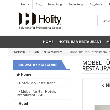
Home
Blog
Bezahlung
Bewertung
Angebote
Sea
HOME
HOTEL-BAR-RESTAURANT
M
Startseite
Hotel-Bar-Restaurant
Möbel für Bar Hotels Restau
MÖBEL FÜ
BROWSE BY KATEGORIE
RESTAUR
Home
Hotel-Bar-Restaurant
KI
Möbel für Bar Hotels
Restaurant B&B
Hotel