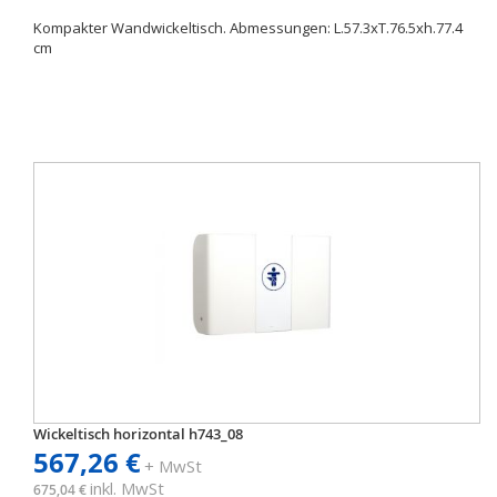
Kompakter Wandwickeltisch. Abmessungen: L.57.3xT.76.5xh.77.4
cm
Wickeltisch horizontal h743_08
567,26 €
+ MwSt
inkl. MwSt
675,04 €