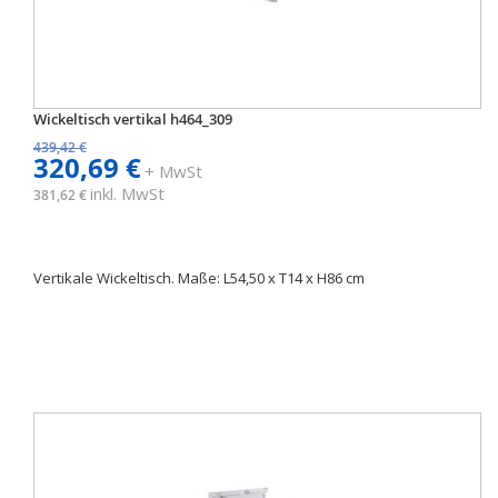
Wickeltisch vertikal h464_309
439,42 €
320,69 €
+ MwSt
inkl. MwSt
381,62 €
Vertikale Wickeltisch. Maße: L54,50 x T14 x H86 cm