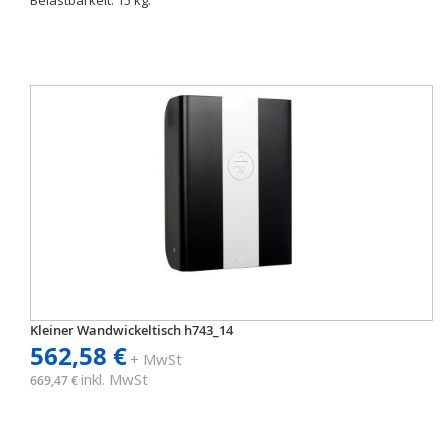
Belastbarkeit: 15 kg.
Kleiner Wandwickeltisch h743_14
562,58 €
+ MwSt
inkl. MwSt
669,47 €