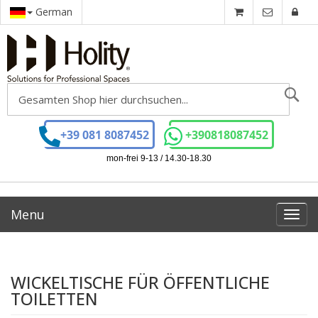
German
Se
+39 081 8087452
+390818087452
mon-frei 9-13 / 14.30-18.30
Menu
Toggl
navig
WICKELTISCHE FÜR ÖFFENTLICHE
TOILETTEN