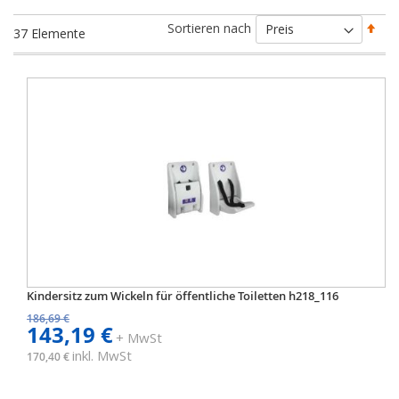
Abs
Sortieren nach
37
Elemente
sort
Kindersitz zum Wickeln für öffentliche Toiletten h218_116
186,69 €
143,19 €
+ MwSt
inkl. MwSt
170,40 €