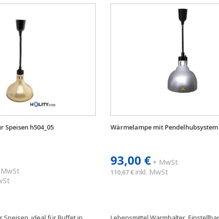
 Speisen h504_05
Wärmelampe mit Pendelhubsystem 
93,00 €
+ MwSt
 MwSt
inkl. MwSt
110,67 €
MwSt
Speisen, ideal für Buffet in
Lebensmittel Warmhalter. Einstellba