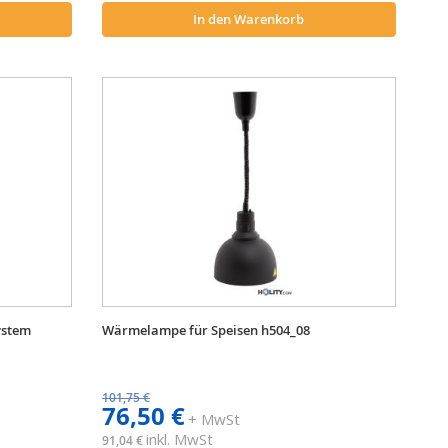
In den Warenkorb
ystem
Wärmelampe für Speisen h504_08
101,75 €
76,50 €
+ MwSt
inkl. MwSt
91,04 €