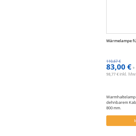
Wärmelampe für
110,67 €
83,00 €
+
inkl. Mw
98,77 €
Warmhaltelampe
dehnbarem Kabel
800 mm.