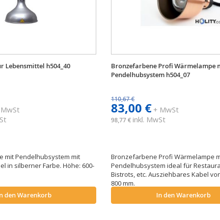
 Lebensmittel h504_40
Bronzefarbene Profi Wärmelampe 
Pendelhubsystem h504_07
110,67 €
83,00 €
 MwSt
+ MwSt
St
inkl. MwSt
98,77 €
 mit Pendelhubsystem mit
Bronzefarbene Profi Wärmelampe m
 in silberner Farbe. Höhe: 600-
Pendelhubsystem ideal für Restaura
Bistrots, etc. Ausziehbares Kabel vo
800 mm.
In den Warenkorb
In den Warenkorb