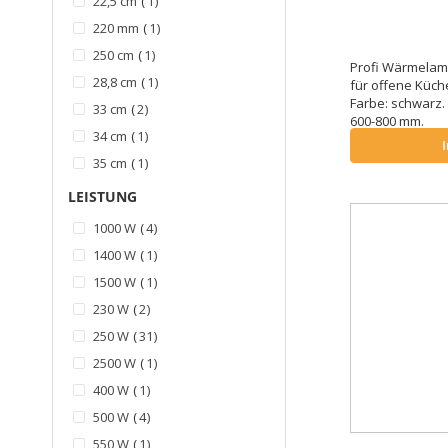
22,5 cm
1
Artikel
220 mm
1
Artikel
250 cm
1
Profi Wärmelam
Artikel
28,8 cm
1
für offene Küch
Farbe: schwarz. 
Artikel
33 cm
2
600-800 mm.
Artikel
34 cm
1
Artikel
35 cm
1
Artikel
350 mm
1
LEISTUNG
Artikel
51 cm
1
Artikel
1000 W
4
Artikel
60 cm
1
Artikel
1400 W
1
Artikel
78 cm
1
Artikel
1500 W
1
Artikel
230 W
2
Artikel
250 W
31
Artikel
2500 W
1
Artikel
400 W
1
Artikel
500 W
4
Artikel
550 W
1