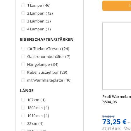
Artikel
2350 mm
1
Zubehör verfüg
Artikel
1 Lampe
46
Artikel
800 mm
10
Artikel
2 Lampen
12
Artikel
3 Lampen
2
Artikel
4 Lampen
1
EIGENSCHAFTEN/STÄRKEN
Artikel
für Theken/Tresen
24
Artikel
Gastronormbehälter
7
Artikel
Hängelampe
34
Artikel
Kabel ausziehbar
29
Artikel
mit Warmhalteplatte
10
LÄNGE
Profi Wärmela
Artikel
107 cm
1
h504_06
Artikel
1800 mm
1
Artikel
1910 mm
1
97,28 €
73,25 €
+
Artikel
22 cm
1
inkl. Mw
87,17 €
Artikel