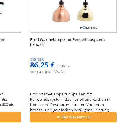
mit
Profi Wärmelampe mit Pendelhubsystem
h504_09
115,13 €
86,25 €
+ MwSt
inkl. MwSt
102,64 €
it
Profi Wärmelampe für Speisen mit
nts,
Pendelhubsystem ideal für offene Küchen in
n 600 bis
Hotels und Restaurants. In den Varianten
bronze- und goldfarben verfügbar. Leistung:
0,25 kW. Länge Kabel: 600-800 mm.
In den Warenkorb