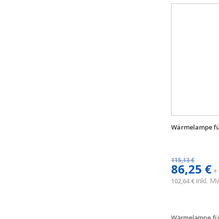
Wärmelampe für
115,13 €
86,25 €
+
inkl. 
102,64 €
Wärmelampe für 