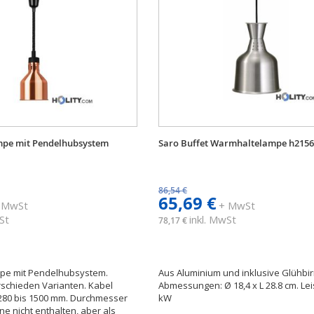
mpe mit Pendelhubsystem
Saro Buffet Warmhaltelampe h215
86,54 €
65,69 €
 MwSt
+ MwSt
St
inkl. MwSt
78,17 €
pe mit Pendelhubsystem.
Aus Aluminium und inklusive Glühbir
rschieden Varianten. Kabel
Abmessungen: Ø 18,4 x L 28.8 cm. Lei
 280 bis 1500 mm. Durchmesser
kW
ne nicht enthalten, aber als