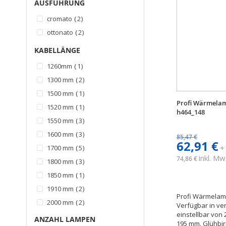
AUSFÜHRUNG
Artikel
cromato
2
Artikel
ottonato
2
KABELLÄNGE
Artikel
1260mm
1
Artikel
1300 mm
2
Artikel
1500 mm
1
Profi Wärmela
Artikel
1520 mm
1
h464_148
Artikel
1550 mm
3
Artikel
1600 mm
3
85,47 €
62,91 €
Artikel
+
1700 mm
5
inkl. Mw
74,86 €
Artikel
1800 mm
3
Artikel
1850 mm
1
Artikel
1910 mm
2
Profi Wärmelam
Artikel
2000 mm
2
Verfügbar in ve
einstellbar von
Artikel
2100 mm
1
ANZAHL LAMPEN
195 mm. Glühbir