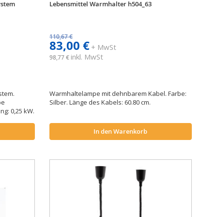
ystem
Lebensmittel Warmhalter h504_63
110,67 €
83,00 €
+ MwSt
inkl. MwSt
98,77 €
stem.
Warmhaltelampe mit dehnbarem Kabel. Farbe:
be
Silber. Länge des Kabels: 60.80 cm.
ng: 0,25 kW.
In den Warenkorb