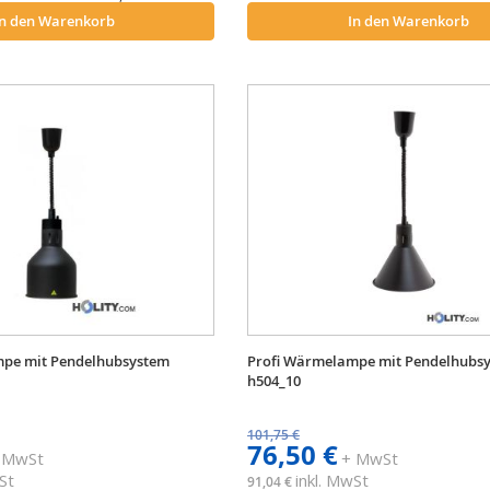
bar.
In den Warenkorb
In den Warenkorb
mpe mit Pendelhubsystem
Profi Wärmelampe mit Pendelhubs
h504_10
101,75 €
76,50 €
 MwSt
+ MwSt
St
inkl. MwSt
91,04 €