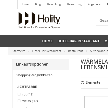
Home
Blog
Bezahlung
Bewertung
Angebote
Sea
HOME
HOTEL-BAR-RESTAURANT
M
Startseite
Hotel-Bar-Restaurant
Restaurant
Aufbewahrun
WÄRMELA
Einkaufsoptionen
LEBENSMI
Shopping-Möglichkeiten
70
Elemente
LICHTFARBE
Artikel
rot
13
Artikel
weiss
17