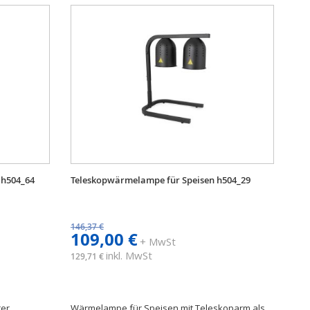
h504_64
Teleskopwärmelampe für Speisen h504_29
146,37 €
109,00 €
+ MwSt
inkl. MwSt
129,71 €
rer
Wärmelampe für Speisen mit Teleskoparm als