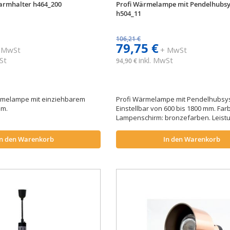
armhalter h464_200
Profi Wärmelampe mit Pendelhubs
h504_11
106,21 €
79,75 €
 MwSt
+ MwSt
St
inkl. MwSt
94,90 €
melampe mit einziehbarem
Profi Wärmelampe mit Pendelhubsy
 m.
Einstellbar von 600 bis 1800 mm. Far
Lampenschirm: bronzefarben. Leistu
In den Warenkorb
In den Warenkorb