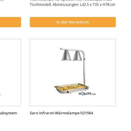
Tischmodell. Abmessungen: L42.5 x T35 x H78 cm
In den Warenkorb
hubsystem
Saro Infrarot-Wärmelampe h21564