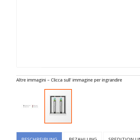
Altre immagini – Clicca sull' immagine per ingrandire
Zum
Anfang
BESCHREIBUNG
BEZAHLUNG
SPEDITION U
der