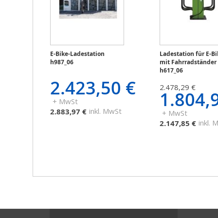
E-Bike-Ladestation
Ladestation für E-Bi
h987_06
mit Fahrradständer
h617_06
2.423,50 €
2.478,29 €
1.804,
+ MwSt
inkl. MwSt
2.883,97 €
+ MwSt
inkl.
2.147,85 €