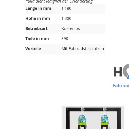
*Bild dient lediglich der Orientierung
Weitere
Länge in mm
1.180
Informationen
Höhe in mm
1.300
Betriebsart
Kostenlos
Tiefe in mm
390
Vorteile
Mit Fahrradstellplätzen