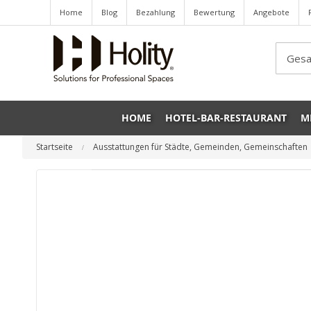
Home
Blog
Bezahlung
Bewertung
Angebote
Sea
HOME
HOTEL-BAR-RESTAURANT
M
Startseite
Ausstattungen für Städte, Gemeinden, Gemeinschaften
Zum
Ende
der
Bildgalerie
springen