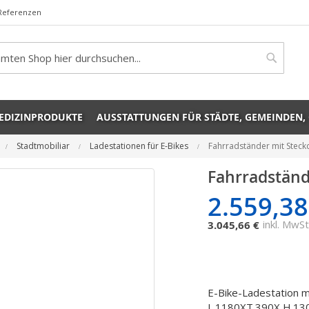
Referenzen
rch
Search
EDIZINPRODUKTE
AUSSTATTUNGEN FÜR STÄDTE, GEMEINDEN,
Stadtmobiliar
Ladestationen für E-Bikes
Fahrradständer mit Stec
Fahrradständ
2.559,38
inkl. MwSt
3.045,66 €
E-Bike-Ladestation 
L.1180XT.390X H.13