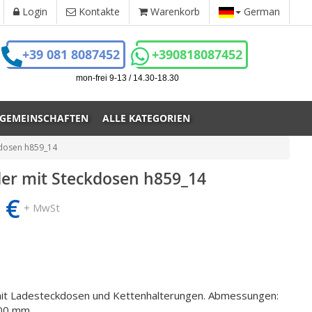
Login
Kontakte
Warenkorb
German
+39 081 8087452
+390818087452
mon-frei 9-13 / 14.30-18.30
 GEMEINSCHAFTEN
ALLE KATEGORIEN
kdosen h859_14
er mit Steckdosen h859_14
 €
+ MwSt
mit Ladesteckdosen und Kettenhalterungen. Abmessungen:
00 mm.