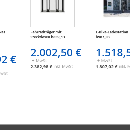
kes
Fahrradträger mit
E-Bike-Ladestation
Steckdosen h859_13
h987_03
2.002,50 €
1.518,
92 €
+ MwSt
+ MwSt
inkl. MwSt
inkl.
2.382,98 €
1.807,02 €
 MwSt