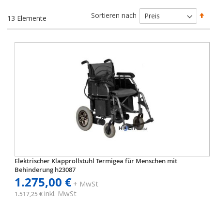
Abs
Sortieren nach
13
Elemente
sort
Elektrischer Klapprollstuhl Termigea für Menschen mit
Behinderung h23087
1.275,00 €
+ MwSt
inkl. MwSt
1.517,25 €