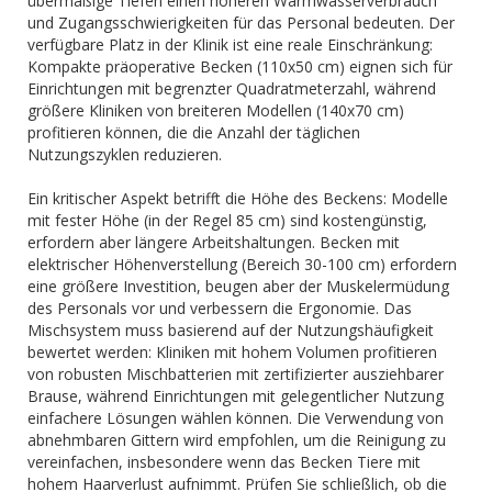
übermäßige Tiefen einen höheren Warmwasserverbrauch
und Zugangsschwierigkeiten für das Personal bedeuten. Der
verfügbare Platz in der Klinik ist eine reale Einschränkung:
Kompakte präoperative Becken (110x50 cm) eignen sich für
Einrichtungen mit begrenzter Quadratmeterzahl, während
größere Kliniken von breiteren Modellen (140x70 cm)
profitieren können, die die Anzahl der täglichen
Nutzungszyklen reduzieren.
Ein kritischer Aspekt betrifft die Höhe des Beckens: Modelle
mit fester Höhe (in der Regel 85 cm) sind kostengünstig,
erfordern aber längere Arbeitshaltungen. Becken mit
elektrischer Höhenverstellung (Bereich 30-100 cm) erfordern
eine größere Investition, beugen aber der Muskelermüdung
des Personals vor und verbessern die Ergonomie. Das
Mischsystem muss basierend auf der Nutzungshäufigkeit
bewertet werden: Kliniken mit hohem Volumen profitieren
von robusten Mischbatterien mit zertifizierter ausziehbarer
Brause, während Einrichtungen mit gelegentlicher Nutzung
einfachere Lösungen wählen können. Die Verwendung von
abnehmbaren Gittern wird empfohlen, um die Reinigung zu
vereinfachen, insbesondere wenn das Becken Tiere mit
hohem Haarverlust aufnimmt. Prüfen Sie schließlich, ob die