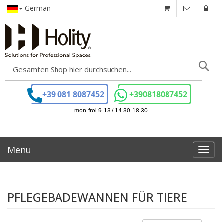
German
Se
+39 081 8087452
+390818087452
mon-frei 9-13 / 14.30-18.30
Menu
Toggl
navig
PFLEGEBADEWANNEN FÜR TIERE