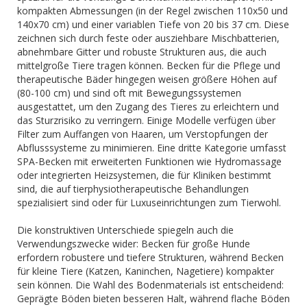
kompakten Abmessungen (in der Regel zwischen 110x50 und
140x70 cm) und einer variablen Tiefe von 20 bis 37 cm. Diese
zeichnen sich durch feste oder ausziehbare Mischbatterien,
abnehmbare Gitter und robuste Strukturen aus, die auch
mittelgroße Tiere tragen können. Becken für die Pflege und
therapeutische Bäder hingegen weisen größere Höhen auf
(80-100 cm) und sind oft mit Bewegungssystemen
ausgestattet, um den Zugang des Tieres zu erleichtern und
das Sturzrisiko zu verringern. Einige Modelle verfügen über
Filter zum Auffangen von Haaren, um Verstopfungen der
Abflusssysteme zu minimieren. Eine dritte Kategorie umfasst
SPA-Becken mit erweiterten Funktionen wie Hydromassage
oder integrierten Heizsystemen, die für Kliniken bestimmt
sind, die auf tierphysiotherapeutische Behandlungen
spezialisiert sind oder für Luxuseinrichtungen zum Tierwohl.
Die konstruktiven Unterschiede spiegeln auch die
Verwendungszwecke wider: Becken für große Hunde
erfordern robustere und tiefere Strukturen, während Becken
für kleine Tiere (Katzen, Kaninchen, Nagetiere) kompakter
sein können. Die Wahl des Bodenmaterials ist entscheidend:
Geprägte Böden bieten besseren Halt, während flache Böden