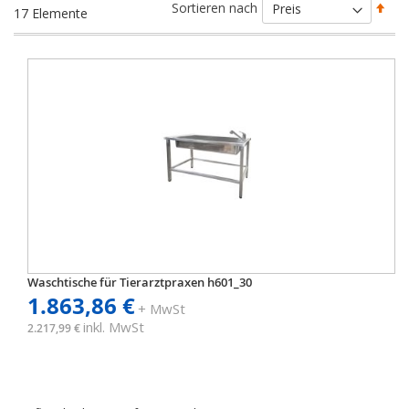
Abs
Sortieren nach
17
Elemente
sort
Waschtische für Tierarztpraxen h601_30
1.863,86 €
+ MwSt
inkl. MwSt
2.217,99 €