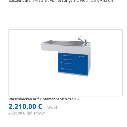
ausziehbarem Mischer. Abmessungen: L.140 X T.70 X H.85 cm.
Waschbecken auf Unterschrank h797_13
2.210,00 €
+ MwSt
inkl. MwSt
2.629,90 €