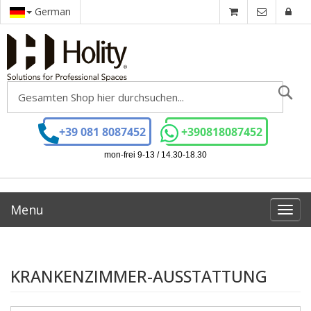
German
Se
+39 081 8087452
+390818087452
mon-frei 9-13 / 14.30-18.30
Menu
Toggl
navig
KRANKENZIMMER-AUSSTATTUNG