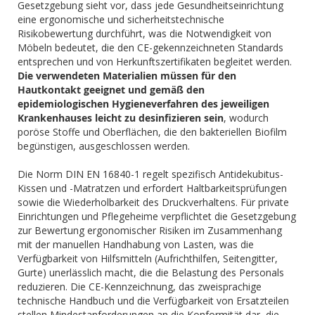
Gesetzgebung sieht vor, dass jede Gesundheitseinrichtung
eine ergonomische und sicherheitstechnische
Risikobewertung durchführt, was die Notwendigkeit von
Möbeln bedeutet, die den CE-gekennzeichneten Standards
entsprechen und von Herkunftszertifikaten begleitet werden.
Die verwendeten Materialien müssen für den
Hautkontakt geeignet und gemäß den
epidemiologischen Hygieneverfahren des jeweiligen
Krankenhauses leicht zu desinfizieren sein
, wodurch
poröse Stoffe und Oberflächen, die den bakteriellen Biofilm
begünstigen, ausgeschlossen werden.
Die Norm DIN EN 16840-1 regelt spezifisch Antidekubitus-
Kissen und -Matratzen und erfordert Haltbarkeitsprüfungen
sowie die Wiederholbarkeit des Druckverhaltens. Für private
Einrichtungen und Pflegeheime verpflichtet die Gesetzgebung
zur Bewertung ergonomischer Risiken im Zusammenhang
mit der manuellen Handhabung von Lasten, was die
Verfügbarkeit von Hilfsmitteln (Aufrichthilfen, Seitengitter,
Gurte) unerlässlich macht, die die Belastung des Personals
reduzieren. Die CE-Kennzeichnung, das zweisprachige
technische Handbuch und die Verfügbarkeit von Ersatzteilen
stellen Mindestanforderungen an die Konformität dar, die