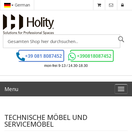
German
Se
+39 081 8087452
+390818087452
mon-frei 9-13 / 14.30-18.30
Menu
Toggl
navig
TECHNISCHE MÖBEL UND
SERVICEMÖBEL