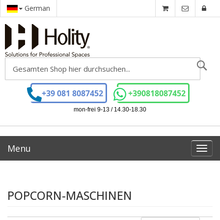
German
Se
+39 081 8087452
+390818087452
mon-frei 9-13 / 14.30-18.30
Menu
Toggl
navig
POPCORN-MASCHINEN