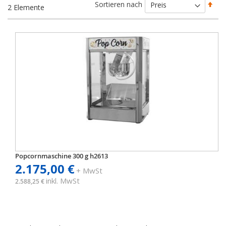
Abs
Sortieren nach
2
Elemente
sort
Popcornmaschine 300 g h2613
2.175,00 €
+ MwSt
inkl. MwSt
2.588,25 €