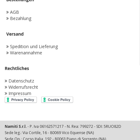
AGB
Bezahlung
Versand
Spedition und Lieferung
Warenannahme
Rechtliches
Datenschutz
Widerrufsrecht
Impressum
Namiti S.r.l.
- P. Iva 06162571217 - N. Rea: 799272 - SDI: 5RUO82D
Sede leg.: Via Cortile, 16 - 80069 Vico Equense (NA)
Sede Op.: Corso Italia, 192 - 80063 Piano di Sorrento (NA)