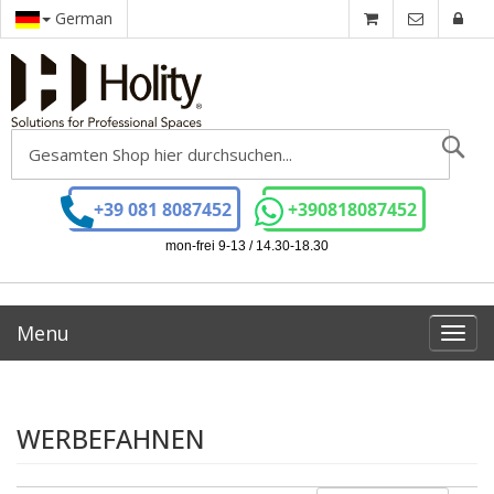
German
Se
+39 081 8087452
+390818087452
mon-frei 9-13 / 14.30-18.30
Menu
Toggl
navig
WERBEFAHNEN