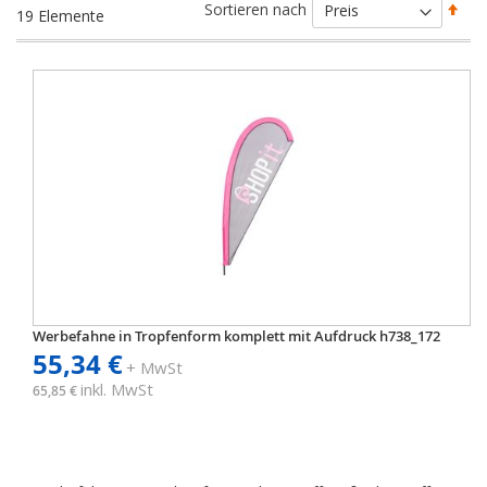
Abs
Sortieren nach
19
Elemente
sort
Werbefahne in Tropfenform komplett mit Aufdruck h738_172
55,34 €
+ MwSt
inkl. MwSt
65,85 €