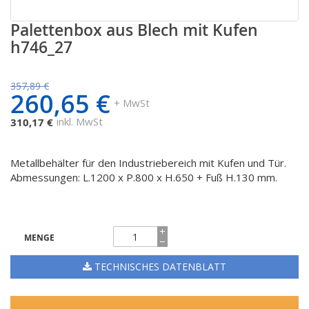
Palettenbox aus Blech mit Kufen
Zum
Anfang
h746_27
der
Bildgalerie
springen
357,89 €
260,65 €
+ MwSt
inkl. MwSt
310,17 €
Metallbehälter für den Industriebereich mit Kufen und Tür.
Abmessungen: L.1200 x P.800 x H.650 + Fuß H.130 mm.
MENGE
TECHNISCHES DATENBLATT