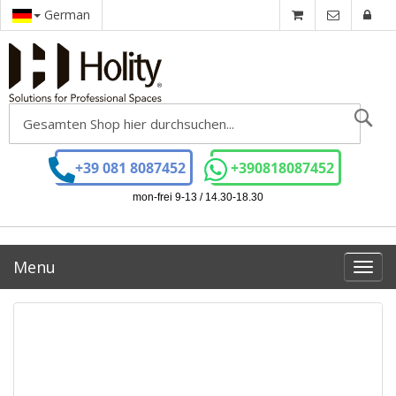
German
Se
+39 081 8087452
+390818087452
mon-frei 9-13 / 14.30-18.30
Menu
Toggl
navig
Zum
Ende
der
Bildgalerie
springen