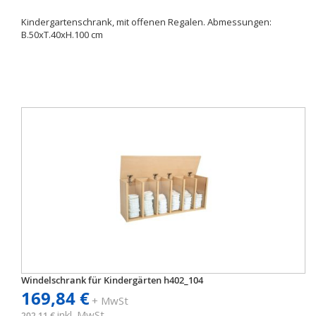
Kindergartenschrank, mit offenen Regalen. Abmessungen:
B.50xT.40xH.100 cm
Windelschrank für Kindergärten h402_104
169,84 €
+ MwSt
inkl. MwSt
202,11 €