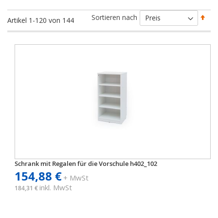
Abs
Sortieren nach
Artikel
1
-
120
von
144
sort
Schrank mit Regalen für die Vorschule h402_102
154,88 €
+ MwSt
inkl. MwSt
184,31 €