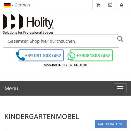
German
Se
+39 081 8087452
+390818087452
mon-frei 9-13 / 14.30-18.30
Menu
Toggl
navig
KINDERGARTENMÖBEL
KAUFBERATUNG