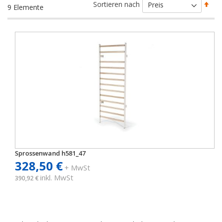
Abs
Sortieren nach
9
Elemente
sort
Sprossenwand h581_47
328,50 €
+ MwSt
inkl. MwSt
390,92 €