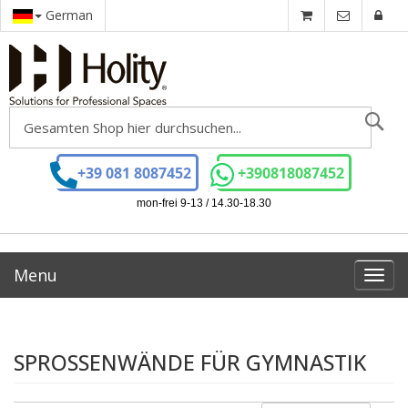
German
Se
+39 081 8087452
+390818087452
mon-frei 9-13 / 14.30-18.30
Menu
Toggl
navig
SPROSSENWÄNDE FÜR GYMNASTIK