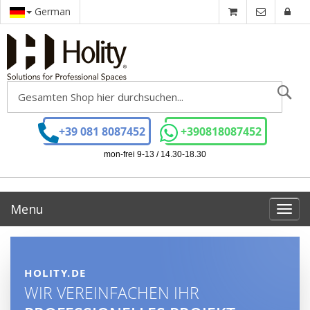
German
Se
+39 081 8087452
+390818087452
mon-frei 9-13 / 14.30-18.30
Menu
Toggl
navig
HOLITY.DE
WIR VEREINFACHEN IHR