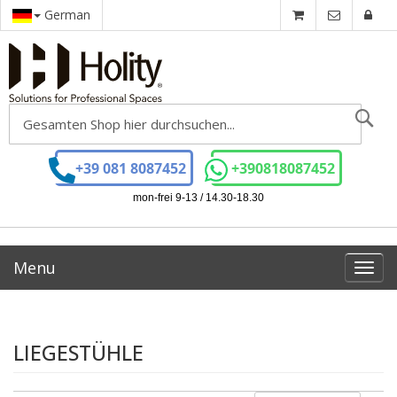
German
Se
+39 081 8087452
+390818087452
mon-frei 9-13 / 14.30-18.30
Menu
Toggl
navig
LIEGESTÜHLE