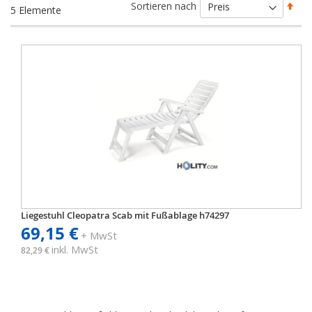
Abs
Sortieren nach
5
Elemente
sort
Liegestuhl Cleopatra Scab mit Fußablage h74297
69,15 €
+ MwSt
inkl. MwSt
82,29 €